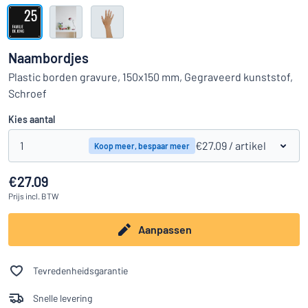
Toon alle categorieën
Offerteaanvraag
Naambordjes
Inloggen
Plastic borden gravure, 150x150 mm, Gegraveerd kunststof,
Kun je niet vinden wat je zoekt?
Ontwerp uw bord hier
Schroef
Klantenservice
Kies aantal
Consument
/
Bedrijf
1
€27.09
/ artikel
Koop meer, bespaar meer
€27.09
Prijs
incl. BTW
Aanpassen
Tevredenheidsgarantie
Snelle levering