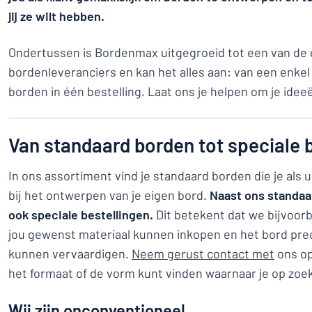
Toon alle categorieën
jij ze wilt hebben.
Offerteaanvraag
Ondertussen is Bordenmax uitgegroeid tot een van de 
bordenleveranciers en kan het alles aan: van een enkel
Inloggen
Kun je niet v
borden in één bestelling. Laat ons je helpen om je idee
Klantenservice
Consument
/
Bedrijf
Van standaard borden tot speciale 
In ons assortiment vind je standaard borden die je al
bij het ontwerpen van je eigen bord.
Naast ons standa
ook speciale bestellingen.
Dit betekent dat we bijvoorb
jou gewenst materiaal kunnen inkopen en het bord pre
kunnen vervaardigen.
Neem gerust contact met
ons op 
het formaat of de vorm kunt vinden waarnaar je op zoe
Wij zijn onconventioneel ...