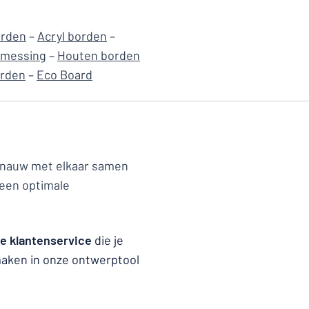
orden
–
Acryl borden
–
 messing
–
Houten borden
rden
–
Eco Board
 nauw met elkaar samen
 een optimale
de klantenservice
die je
 maken in onze ontwerptool