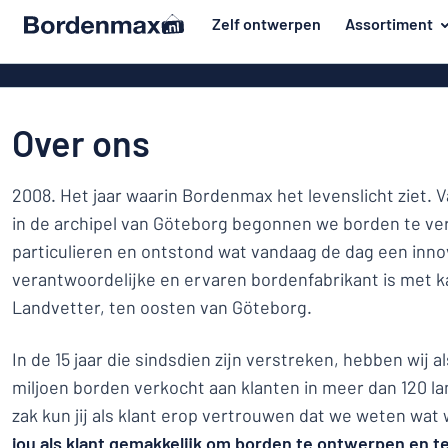
de hoofdinhoud
Zelf ontwerpen
Assortiment
 uw bord hier
Materiaal
Kunststof bo
Terug
Aluminium b
Deur en brievenbus
naar
Over ons
menu
Massief pet
Huis en thuis
Aluminium in d
Populairst
2008. Het jaar waarin Bordenmax het levenslicht ziet. V
Verkeer en voertuigen
van emaillen
in de archipel van Göteborg begonnen we borden te ve
Materiaal
Naambadges
Houten bord
particulieren en ontstond wat vandaag de dag een inno
Deur
Stickers
verantwoordelijke en ervaren bordenfabrikant is met ka
en
Acryl borden
Huis
brievenbus
Landvetter, ten oosten van Göteborg.
Dierenborden
Magneetbord
en
Verkeer
thuis
Bordjes van 
Kinderborden
In de 15 jaar die sindsdien zijn verstreken, hebben wij a
en
miljoen borden verkocht aan klanten in meer dan 120 la
RVS typeplaa
voertuigen
Kantoor en werkplek
Naambadges
zak kun jij als klant erop vertrouwen dat we weten wat
Affiches
Toon alle categorieën
jou als klant gemakkelijk om borden te ontwerpen en te