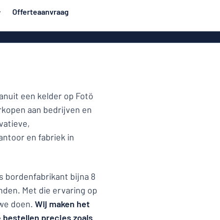
Offerteaanvraag
rden
Roll-up banners
Populairst
orden
Spandoeken
Huisb
Eco Board
e stijl
Vinylteksten
anuit een kelder op Fotö
 borden
Stickers
rkopen aan bedrijven en
Deurbo
en
vatieve,
PVC-borden
ntoor en fabriek in
en
Geen reclam
messing
ls bordenfabrikant bijna 8
nden. Met die ervaring op
tjes
 we doen.
Wij maken het
Naamplaatjes
 bestellen precies zoals