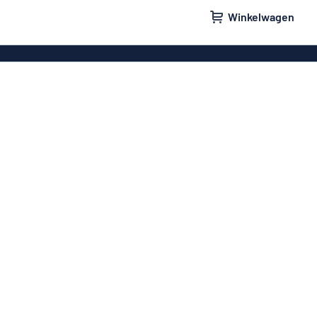
Winkelwagen
orden
Bedrijfsborden
rdjes
Stickers
e bordjes
Parkeerborden
 brievenbus
Naamplaatjes