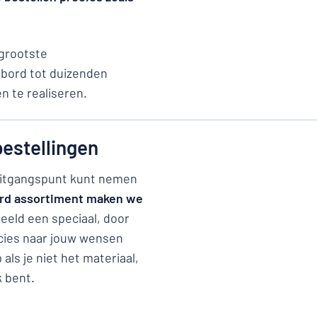
grootste
 bord tot duizenden
inden wat je zoekt?
Ontwerp uw bord hier
ën te realiseren.
bestellingen
s uitgangspunt kunt nemen
ard assortiment maken we
eeld een speciaal, door
cies naar jouw wensen
als je niet het materiaal,
k bent.