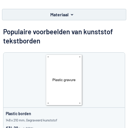
Toon alle categorieën
Materiaal
Offerteaanvraag
Populaire voorbeelden van kunststof
Inloggen
Kun je niet vinden wat je zoekt?
Ontwerp uw bord hier
tekstborden
Klantenservice
Consument
/
Bedrijf
Plastic borden
148 x 210 mm, Gegraveerd kunststof