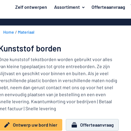
de hoofdinhoud
Zelf ontwerpen
Assortiment
Offerteaanvraag
 uw bord hier
Materiaal
Kunststof bo
Terug
Home
Materiaal
Aluminium b
Deur en brievenbus
naar
menu
Massief pet
Huis en thuis
Kunststof borden
Aluminium in d
Populairst
Verkeer en voertuigen
Onze kunststof tekstborden worden gebruikt voor alles
van emaillen
van kleine typeplaatjes tot grote entreeborden. Ze zijn
Materiaal
Naambadges
Houten bord
slijtvast en geschikt voor binnen en buiten. Als je veel
Deur
verschillende plastic borden in verschillende maten nodig
Stickers
en
Acryl borden
Huis
hebt, neem dan gerust contact met ons op voor het snel
brievenbus
Dierenborden
Magneetbord
en
en eenvoudig plaatsen van je bestelling en een even
Verkeer
thuis
snelle levering. Kwantumkorting voor bedrijven | Betaal
Bordjes van 
Kinderborden
en
met factuur | Snelle levering
RVS typeplaa
voertuigen
Kantoor en werkplek
Naambadges
Affiches
Ontwerp uw bord hier
Offerteaanvraag
Toon alle categorieën