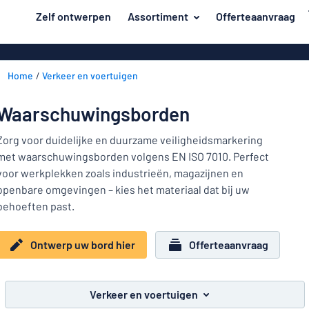
de hoofdinhoud
Zelf ontwerpen
Assortiment
Offerteaanvraag
 uw bord hier
Materiaal
Kunststof bo
Terug
Home
Verkeer en voertuigen
Aluminium b
Deur en brievenbus
naar
menu
Massief pet
Huis en thuis
Waarschuwingsborden
Aluminium in d
Populairst
Verkeer en voertuigen
Zorg voor duidelijke en duurzame veiligheidsmarkering
van emaillen
met waarschuwingsborden volgens EN ISO 7010. Perfect
Materiaal
Naambadges
Houten bord
voor werkplekken zoals industrieën, magazijnen en
Deur
openbare omgevingen – kies het materiaal dat bij uw
Stickers
en
Acryl borden
Huis
behoeften past.
brievenbus
Dierenborden
Magneetbord
en
Verkeer
thuis
Bordjes van 
Ontwerp uw bord hier
Offerteaanvraag
Kinderborden
en
RVS typeplaa
voertuigen
Kantoor en werkplek
Naambadges
Affiches
Verkeer en voertuigen
Toon alle categorieën