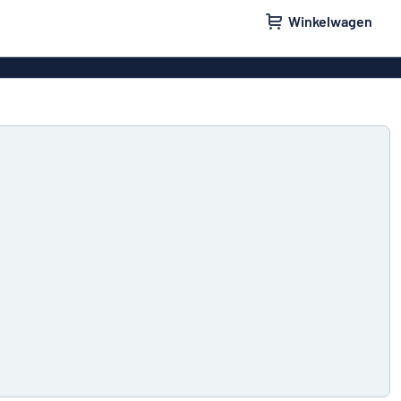
Winkelwagen
orden
Bedrijfsborden
rdjes
Stickers
e bordjes
Parkeerborden
 brievenbus
Naamplaatjes