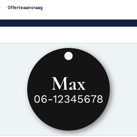
Offerteaanvraag
rden
Roll-up banners
Populairst
orden
Spandoeken
Huisb
Eco Board
e stijl
Vinylteksten
 borden
Stickers
Deurbo
en
PVC-borden
en
Geen reclam
messing
tjes
Naamplaatjes