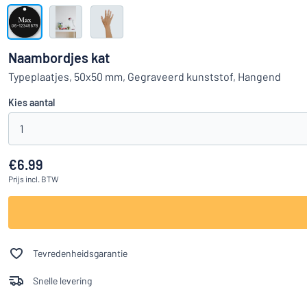
Toon alle categorieën
Offerteaanvraag
Naambordjes kat
Inloggen
Typeplaatjes, 50x50 mm, Gegraveerd kunststof, Hangend
Kun je niet v
Kies aantal
Klantenservice
1
Consument
/
Bedrijf
€6.99
Prijs
incl. BTW
Tevredenheidsgarantie
Snelle levering