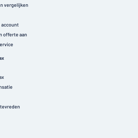
n vergelijken
 account
n offerte aan
ervice
ax
ax
nsatie
 tevreden