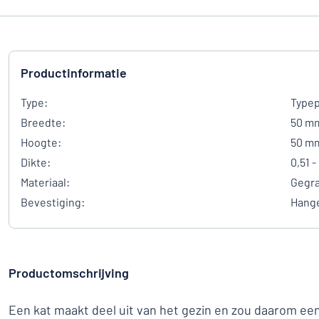
Productinformatie
Type:
Typep
Breedte:
50 m
Hoogte:
50 m
Dikte:
0,51 -
Materiaal:
Gegra
Bevestiging:
Hang
Productomschrijving
Een kat maakt deel uit van het gezin en zou daarom e