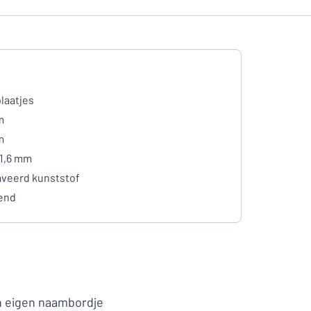
laatjes
m
m
 1,6 mm
veerd kunststof
end
en eigen naambordje