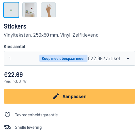
Toon alle categorieën
Offerteaanvraag
Stickers
Inloggen
Vinylteksten, 250x50 mm, Vinyl, Zelfklevend
Kun je niet vinden wat je zoekt?
Ontwerp uw bord hier
Kies aantal
Klantenservice
1
€22.69
/ artikel
Koop meer, bespaar meer
Consument
/
Bedrijf
€22.69
Prijs
incl. BTW
Aanpassen
Tevredenheidsgarantie
Snelle levering