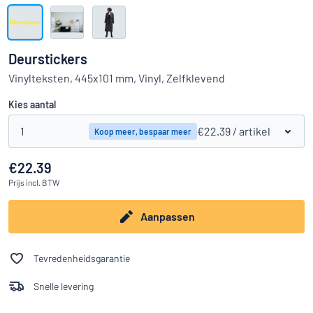
Toon alle categorieën
Offerteaanvraag
Deurstickers
Inloggen
Vinylteksten, 445x101 mm, Vinyl, Zelfklevend
Kun je niet vinden wat je zoekt?
Ontwerp uw bord hier
Kies aantal
Klantenservice
1
€22.39
/ artikel
Koop meer, bespaar meer
Consument
/
Bedrijf
€22.39
Prijs
incl. BTW
Aanpassen
Tevredenheidsgarantie
Snelle levering