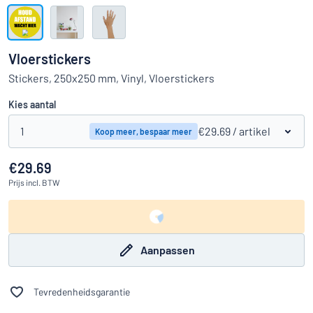
Toon alle categorieën
Offerteaanvraag
Vloerstickers
Inloggen
Stickers, 250x250 mm, Vinyl, Vloerstickers
Kun je niet vinden wat je zoekt?
Ontwerp uw bord hier
Kies aantal
Klantenservice
1
€29.69
/ artikel
Koop meer, bespaar meer
Consument
/
Bedrijf
€29.69
Prijs
incl. BTW
Aanpassen
Tevredenheidsgarantie