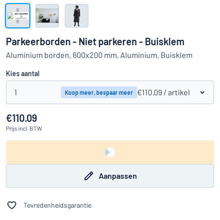
Toon alle categorieën
Offerteaanvraag
Parkeerborden - Niet parkeren - Buisklem
Inloggen
Aluminium borden, 600x200 mm, Aluminium, Buisklem
Kun je niet vinden wat je zoekt?
Ontwerp uw bord hier
Kies aantal
Klantenservice
1
€110.09
/ artikel
Koop meer, bespaar meer
Consument
/
Bedrijf
€110.09
Prijs
incl. BTW
Aanpassen
Tevredenheidsgarantie