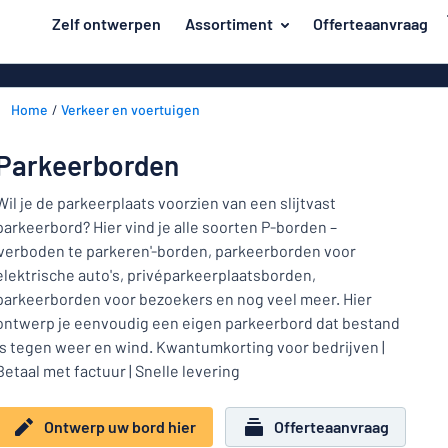
de hoofdinhoud
Zelf ontwerpen
Assortiment
Offerteaanvraag
 uw bord hier
Materiaal
Kunststof bo
Terug
Home
Verkeer en voertuigen
Aluminium b
Deur en brievenbus
naar
menu
Massief pet
Huis en thuis
Parkeerborden
Aluminium in d
Populairst
Verkeer en voertuigen
Wil je de parkeerplaats voorzien van een slijtvast
van emaillen
parkeerbord? Hier vind je alle soorten P-borden –
Materiaal
Naambadges
Houten bord
'verboden te parkeren'-borden, parkeerborden voor
Deur
elektrische auto's, privéparkeerplaatsborden,
Stickers
en
Acryl borden
Huis
parkeerborden voor bezoekers en nog veel meer. Hier
brievenbus
Dierenborden
Magneetbord
en
ontwerp je eenvoudig een eigen parkeerbord dat bestand
Verkeer
thuis
is tegen weer en wind. Kwantumkorting voor bedrijven |
Bordjes van 
Kinderborden
en
Betaal met factuur | Snelle levering
RVS typeplaa
voertuigen
Kantoor en werkplek
Naambadges
Affiches
Ontwerp uw bord hier
Offerteaanvraag
Toon alle categorieën