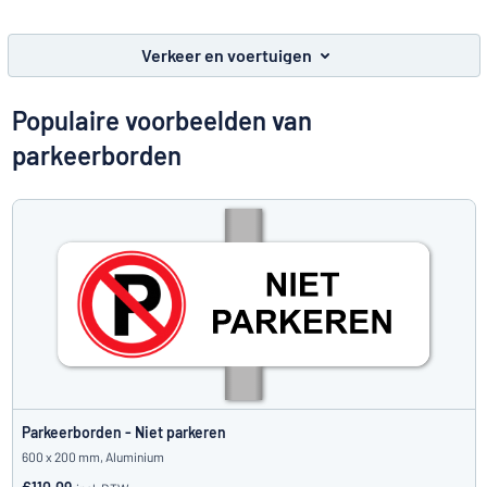
Toon alle categorieën
Verkeer en voertuigen
Offerteaanvraag
Populaire voorbeelden van
Inloggen
Kun je niet vinden wat je zoekt?
Ontwerp uw bord hier
parkeerborden
Klantenservice
Consument
/
Bedrijf
Parkeerborden - Niet parkeren
600 x 200 mm, Aluminium