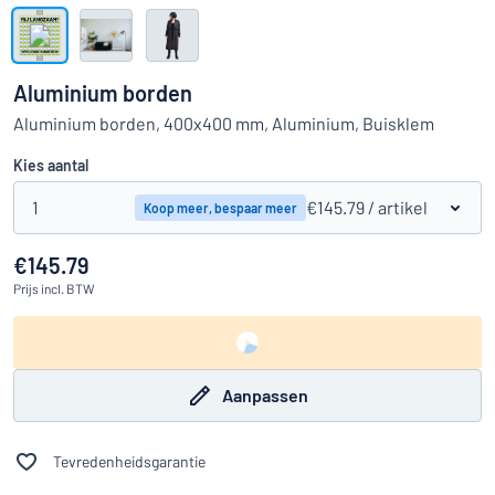
Toon alle categorieën
Offerteaanvraag
Aluminium borden
Inloggen
Aluminium borden, 400x400 mm, Aluminium, Buisklem
Kun je niet vinden wat je zoekt?
Ontwerp uw bord hier
Kies aantal
Klantenservice
1
€145.79
/ artikel
Koop meer, bespaar meer
Consument
/
Bedrijf
€145.79
Prijs
incl. BTW
Aanpassen
Tevredenheidsgarantie