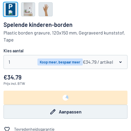
Toon alle categorieën
Offerteaanvraag
Spelende kinderen-borden
Inloggen
Plastic borden gravure, 120x150 mm, Gegraveerd kunststof,
Kun je niet vinden wat je zoekt?
Ontwerp uw bord hier
Tape
Klantenservice
Kies aantal
Consument
/
Bedrijf
1
€34.79
/ artikel
Koop meer, bespaar meer
€34.79
Prijs
incl. BTW
Aanpassen
Tevredenheidsgarantie