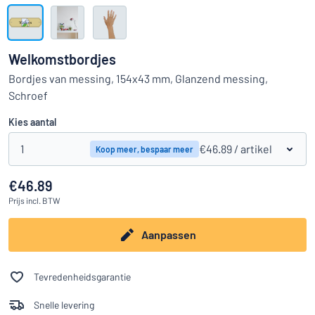
Toon alle categorieën
Offerteaanvraag
Welkomstbordjes
Inloggen
Bordjes van messing, 154x43 mm, Glanzend messing,
Kun je niet vinden wat je zoekt?
Ontwerp uw bord hier
Schroef
Klantenservice
Kies aantal
Consument
/
Bedrijf
1
€46.89
/ artikel
Koop meer, bespaar meer
€46.89
Prijs
incl. BTW
Aanpassen
Tevredenheidsgarantie
Snelle levering