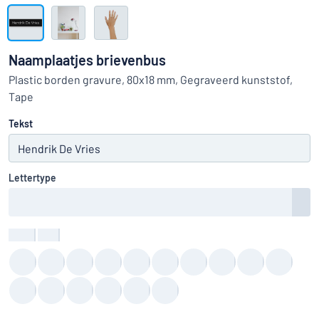
Toon alle categorieën
Offerteaanvraag
Naamplaatjes brievenbus
Inloggen
Plastic borden gravure, 80x18 mm, Gegraveerd kunststof,
Kun je niet vinden wat je zoekt?
Ontwerp uw bord hier
Tape
Klantenservice
Tekst
Consument
/
Bedrijf
Lettertype
Kleur
:
color