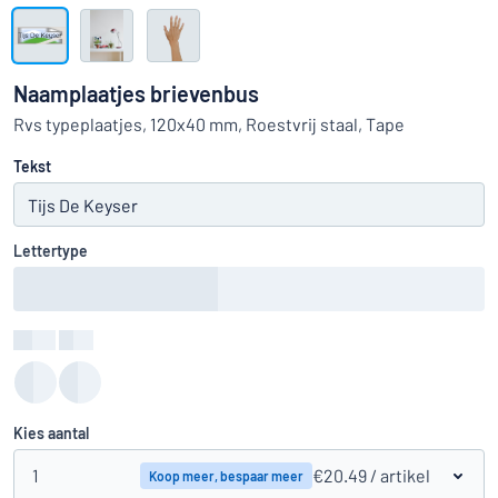
Toon alle categorieën
Offerteaanvraag
Naamplaatjes brievenbus
Inloggen
Rvs typeplaatjes, 120x40 mm, Roestvrij staal, Tape
Kun je niet vinden wat je zoekt?
Ontwerp uw bord hier
Tekst
Klantenservice
Consument
/
Bedrijf
Lettertype
Kleur
:
color
Kies aantal
1
€20.49
/ artikel
Koop meer, bespaar meer