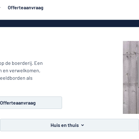
Offerteaanvraag
rden
Roll-up banners
Populairst
orden
Spandoeken
Huisb
Eco Board
e stijl
Vinylteksten
p de boerderij. Een
 borden
Stickers
en en verwelkomen,
Deurbo
en
beeldborden als
PVC-borden
en
Offerteaanvraag
Geen reclam
messing
tjes
Huis en thuis
Naamplaatjes