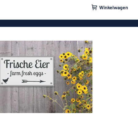
Winkelwagen
orden
Bedrijfsborden
rdjes
Stickers
e bordjes
Parkeerborden
 brievenbus
Naamplaatjes