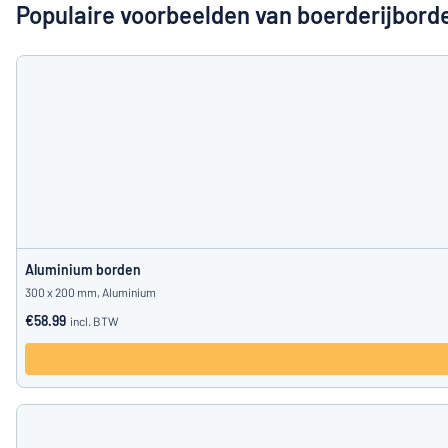
Toon alle categorieën
Populaire voorbeelden van boerderijbord
Offerteaanvraag
Inloggen
Kun je niet v
Klantenservice
Consument
/
Bedrijf
Aluminium borden
300 x 200 mm, Aluminium
€58.99
incl. BTW