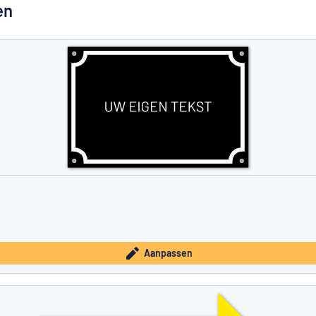
en
inden wat je zoekt?
Ontwerp uw bord hier
Aanpassen