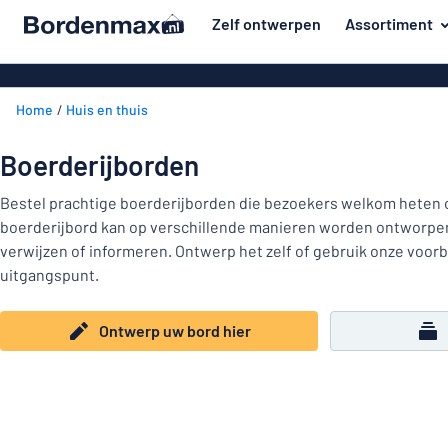
de hoofdinhoud
Zelf ontwerpen
Assortiment
 uw bord hier
Materiaal
Kunststof bo
Terug
Home
Huis en thuis
Aluminium b
Deur en brievenbus
naar
menu
Massief pet
Huis en thuis
Boerderijborden
Aluminium in d
Populairst
Verkeer en voertuigen
Bestel prachtige boerderijborden die bezoekers welkom heten o
van emaillen
boerderijbord kan op verschillende manieren worden ontworp
Materiaal
Naambadges
Houten bord
verwijzen of informeren. Ontwerp het zelf of gebruik onze voor
Deur
uitgangspunt.
Stickers
en
Acryl borden
Huis
brievenbus
Dierenborden
Magneetbord
en
Ontwerp uw bord hier
Verkeer
thuis
Bordjes van 
Kinderborden
en
RVS typeplaa
voertuigen
Kantoor en werkplek
Naambadges
Affiches
Toon alle categorieën