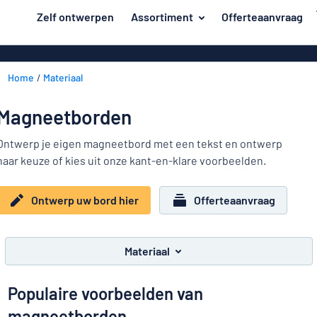
de hoofdinhoud
Zelf ontwerpen
Assortiment
Offerteaanvraag
 uw bord hier
Materiaal
Kunststof bo
Terug
Home
Materiaal
Aluminium b
Deur en brievenbus
naar
menu
Massief pet
Huis en thuis
Magneetborden
Aluminium in d
Populairst
Verkeer en voertuigen
Ontwerp je eigen magneetbord met een tekst en ontwerp
van emaillen
naar keuze of kies uit onze kant-en-klare voorbeelden.
Materiaal
Naambadges
Houten bord
Deur
Stickers
en
Acryl borden
Ontwerp uw bord hier
Offerteaanvraag
Huis
brievenbus
Dierenborden
Magneetbord
en
Verkeer
thuis
Bordjes van 
Materiaal
Kinderborden
en
RVS typeplaa
voertuigen
Kantoor en werkplek
Populaire voorbeelden van
Naambadges
Affiches
Toon alle categorieën
magneetborden