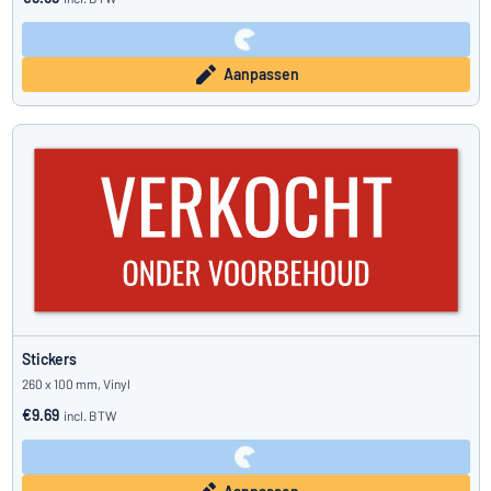
Aanpassen
Stickers
260 x 100 mm, Vinyl
€9.69
incl. BTW