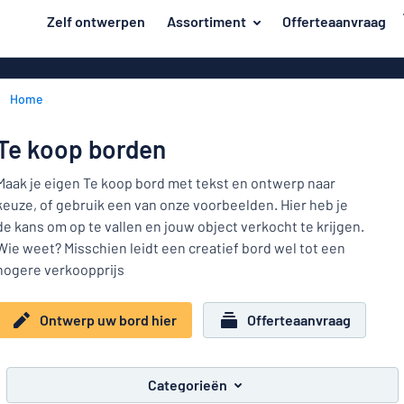
de hoofdinhoud
Zelf ontwerpen
Assortiment
Offerteaanvraag
 uw bord hier
Materiaal
Kunststof bo
Terug
Home
Aluminium b
Deur en brievenbus
naar
menu
Massief pet
Huis en thuis
Te koop borden
Aluminium in d
Populairst
Verkeer en voertuigen
Maak je eigen Te koop bord met tekst en ontwerp naar
van emaillen
keuze, of gebruik een van onze voorbeelden. Hier heb je
Materiaal
Naambadges
Houten bord
de kans om op te vallen en jouw object verkocht te krijgen.
Deur
Wie weet? Misschien leidt een creatief bord wel tot een
Stickers
en
Acryl borden
Huis
hogere verkoopprijs
brievenbus
Dierenborden
Magneetbord
en
Verkeer
thuis
Bordjes van 
Ontwerp uw bord hier
Offerteaanvraag
Kinderborden
en
RVS typeplaa
voertuigen
Kantoor en werkplek
Naambadges
Affiches
Categorieën
Toon alle categorieën