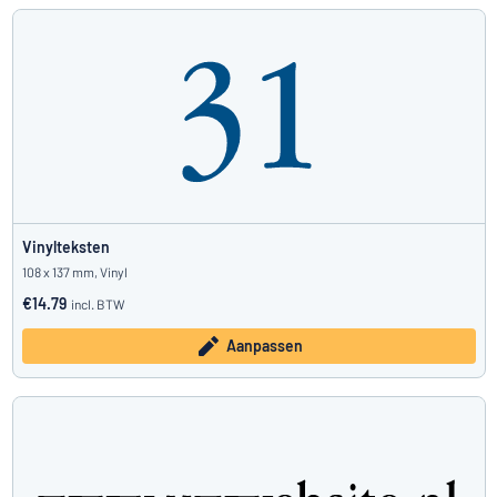
Vinylteksten
108 x 137 mm, Vinyl
€14.79
incl. BTW
Aanpassen