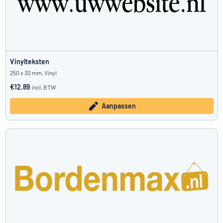
Vinylteksten
250 x 30 mm, Vinyl
€12.89
incl. BTW
Aanpassen