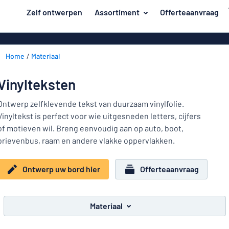
de hoofdinhoud
Zelf ontwerpen
Assortiment
Offerteaanvraag
 uw bord hier
Materiaal
Kunststof bo
Terug
Home
Materiaal
Aluminium b
Deur en brievenbus
naar
menu
Massief pet
Huis en thuis
Vinylteksten
Aluminium in d
Populairst
Verkeer en voertuigen
Ontwerp zelfklevende tekst van duurzaam vinylfolie.
van emaillen
Vinyltekst is perfect voor wie uitgesneden letters, cijfers
Materiaal
Naambadges
Houten bord
of motieven wil. Breng eenvoudig aan op auto, boot,
Deur
brievenbus, raam en andere vlakke oppervlakken.
Stickers
en
Acryl borden
Huis
brievenbus
Dierenborden
Magneetbord
en
Ontwerp uw bord hier
Offerteaanvraag
Verkeer
thuis
Bordjes van 
Kinderborden
en
RVS typeplaa
voertuigen
Kantoor en werkplek
Materiaal
Naambadges
Affiches
Toon alle categorieën