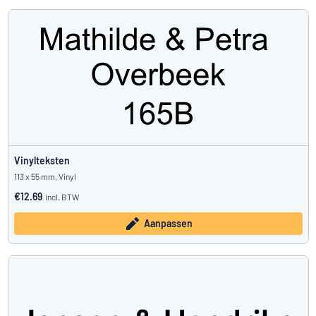
Vinylteksten
113 x 55 mm, Vinyl
€12.69
incl. BTW
Aanpassen