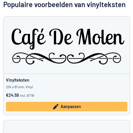
Toon alle categorieën
Populaire voorbeelden van vinylteksten
Offerteaanvraag
Inloggen
Kun je niet vinden wat je zoekt?
Ontwerp uw bord hier
Klantenservice
Consument
/
Bedrijf
Vinylteksten
234 x 81 mm, Vinyl
€24.59
incl. BTW
Aanpassen