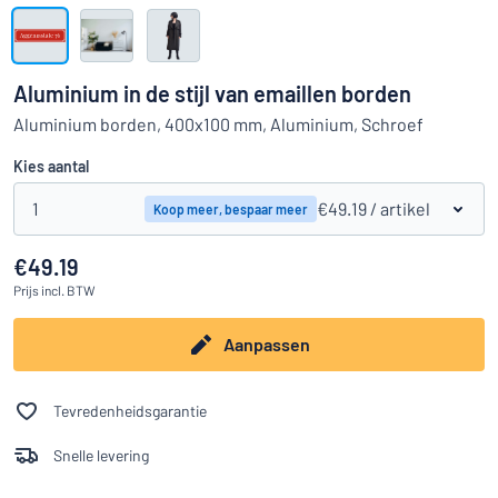
Toon alle categorieën
Offerteaanvraag
Aluminium in de stijl van emaillen borden
Inloggen
Aluminium borden, 400x100 mm, Aluminium, Schroef
Kun je niet vinden wat je zoekt?
Ontwerp uw bord hier
Kies aantal
Klantenservice
1
€49.19
/ artikel
Koop meer, bespaar meer
Consument
/
Bedrijf
€49.19
Prijs
incl. BTW
Aanpassen
Tevredenheidsgarantie
Snelle levering