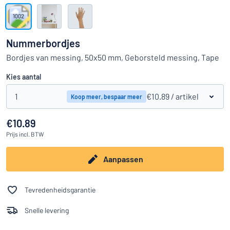
Toon alle categorieën
Offerteaanvraag
Nummerbordjes
Inloggen
Bordjes van messing, 50x50 mm, Geborsteld messing, Tape
Kun je niet vinden wat je zoekt?
Ontwerp uw bord hier
Kies aantal
Klantenservice
1
€10.89
/ artikel
Koop meer, bespaar meer
Consument
/
Bedrijf
€10.89
Prijs
incl. BTW
Aanpassen
Tevredenheidsgarantie
Snelle levering