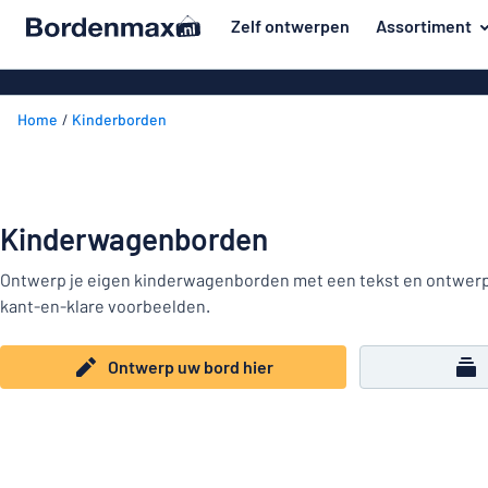
de hoofdinhoud
Zelf ontwerpen
Assortiment
 uw bord hier
Materiaal
Kunststof bo
Terug
Home
Kinderborden
Aluminium b
Deur en brievenbus
naar
menu
Massief pet
Huis en thuis
Aluminium in d
Populairst
Verkeer en voertuigen
van emaillen
Kinderwagenborden
Materiaal
Naambadges
Houten bord
Deur
Ontwerp je eigen kinderwagenborden met een tekst en ontwerp 
Stickers
en
Acryl borden
kant-en-klare voorbeelden.
Huis
brievenbus
Dierenborden
Magneetbord
en
Ontwerp uw bord hier
Verkeer
thuis
Bordjes van 
Kinderborden
en
RVS typeplaa
voertuigen
Kantoor en werkplek
Naambadges
Affiches
Toon alle categorieën