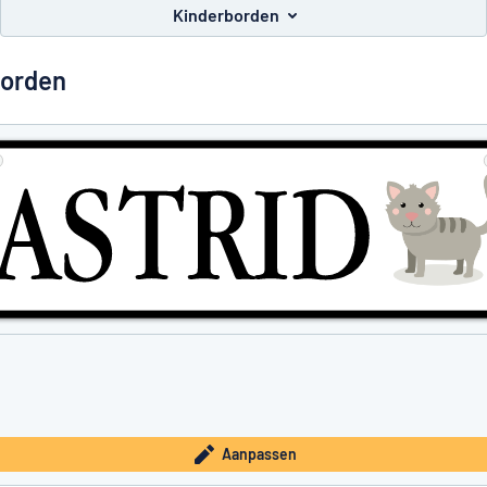
Kinderborden
borden
inden wat je zoekt?
Ontwerp uw bord hier
Aanpassen