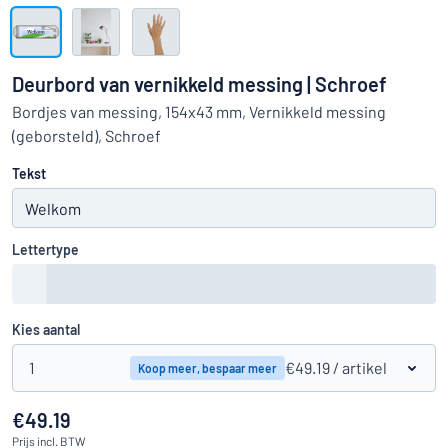
Toon alle categorieën
Offerteaanvraag
Deurbord van vernikkeld messing | Schroef
Inloggen
Bordjes van messing, 154x43 mm, Vernikkeld messing
Kun je niet vinden wat je zoekt?
Ontwerp uw bord hier
(geborsteld), Schroef
Klantenservice
Tekst
Consument
/
Bedrijf
Lettertype
Kies aantal
1
€49.19
/ artikel
Koop meer, bespaar meer
€49.19
Prijs
incl. BTW