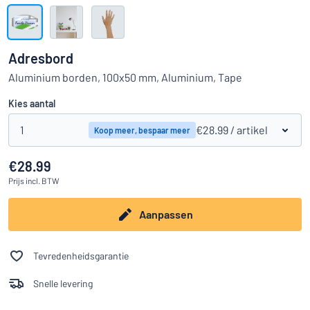
Toon alle categorieën
Offerteaanvraag
Adresbord
Inloggen
Aluminium borden, 100x50 mm, Aluminium, Tape
Kun je niet vinden wat je zoekt?
Ontwerp uw bord hier
Kies aantal
Klantenservice
1
€28.99
/ artikel
Koop meer, bespaar meer
Consument
/
Bedrijf
€28.99
Prijs
incl. BTW
Aanpassen
Tevredenheidsgarantie
Snelle levering