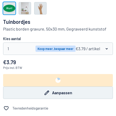
Toon alle categorieën
Offerteaanvraag
Tuinbordjes
Inloggen
Plastic borden gravure, 50x30 mm, Gegraveerd kunststof
Kun je niet vinden wat je zoekt?
Ontwerp uw bord hier
Kies aantal
Klantenservice
1
€3.79
/ artikel
Koop meer, bespaar meer
Consument
/
Bedrijf
€3.79
Prijs
incl. BTW
Aanpassen
Tevredenheidsgarantie