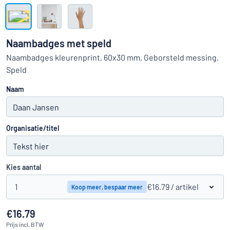
Toon alle categorieën
Offerteaanvraag
Naambadges met speld
Inloggen
Naambadges kleurenprint, 60x30 mm, Geborsteld messing,
Kun je niet vinden wat je zoekt?
Ontwerp uw bord hier
Speld
Klantenservice
Naam
Consument
/
Bedrijf
Organisatie/titel
Kies aantal
1
€16.79
/ artikel
Koop meer, bespaar meer
€16.79
Prijs
incl. BTW