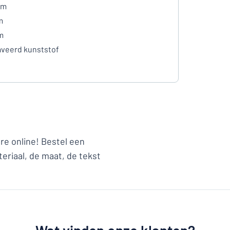
mm
m
m
veerd kunststof
e online! Bestel een
eriaal, de maat, de tekst