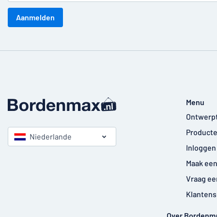
Aanmelden
Menu
Ontwerp
Producte
Niederlande
Inloggen
Maak een
Vraag ee
Klantens
Over Bordenm