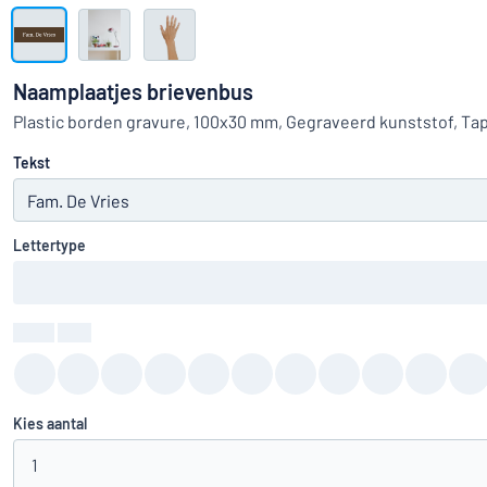
Toon alle categorieën
Offerteaanvraag
Naamplaatjes brievenbus
Inloggen
Plastic borden gravure, 100x30 mm, Gegraveerd kunststof, Ta
Kun je niet v
Tekst
Klantenservice
Consument
/
Bedrijf
Lettertype
Kleur
:
color
Kies aantal
1