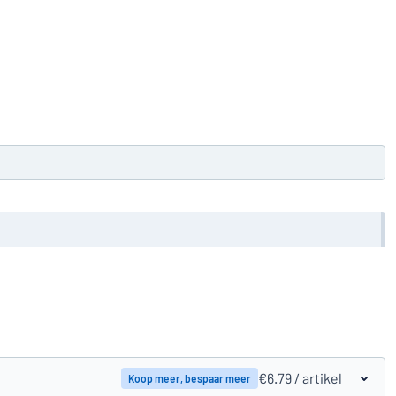
Vergelijk producten
€6.79
/ artikel
Koop meer, bespaar meer