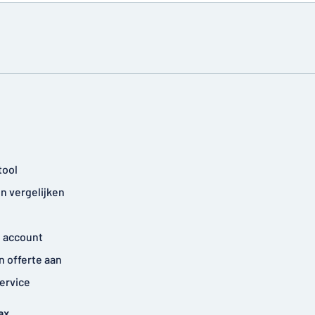
tool
n vergelijken
 account
n offerte aan
ervice
ax