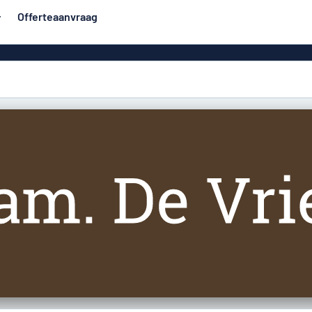
Offerteaanvraag
rden
Roll-up banners
Populairst
orden
Spandoeken
Huisb
Eco Board
e stijl
Vinylteksten
 borden
Stickers
Deurbo
en
PVC-borden
en
Geen reclam
messing
tjes
Naamplaatjes