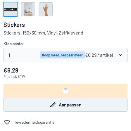
Toon alle categorieën
Offerteaanvraag
Stickers
Inloggen
Stickers, 150x30 mm, Vinyl, Zelfklevend
Kun je niet vinden wat je zoekt?
Ontwerp uw bord hier
Kies aantal
Klantenservice
1
€6.29
/ artikel
Koop meer, bespaar meer
Consument
/
Bedrijf
€6.29
Prijs
incl. BTW
Aanpassen
Tevredenheidsgarantie