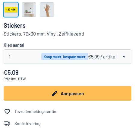
Toon alle categorieën
Offerteaanvraag
Stickers
Inloggen
Stickers, 70x30 mm, Vinyl, Zelfklevend
Kun je niet vinden wat je zoekt?
Ontwerp uw bord hier
Kies aantal
Klantenservice
1
€5.09
/ artikel
Koop meer, bespaar meer
Consument
/
Bedrijf
€5.09
Prijs
incl. BTW
Aanpassen
Tevredenheidsgarantie
Snelle levering