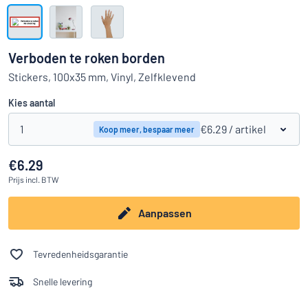
Toon alle categorieën
Offerteaanvraag
Verboden te roken borden
Inloggen
Stickers, 100x35 mm, Vinyl, Zelfklevend
Kun je niet vinden wat je zoekt?
Ontwerp uw bord hier
Kies aantal
Klantenservice
1
€6.29
/ artikel
Koop meer, bespaar meer
Consument
/
Bedrijf
€6.29
Prijs
incl. BTW
Aanpassen
Tevredenheidsgarantie
Snelle levering