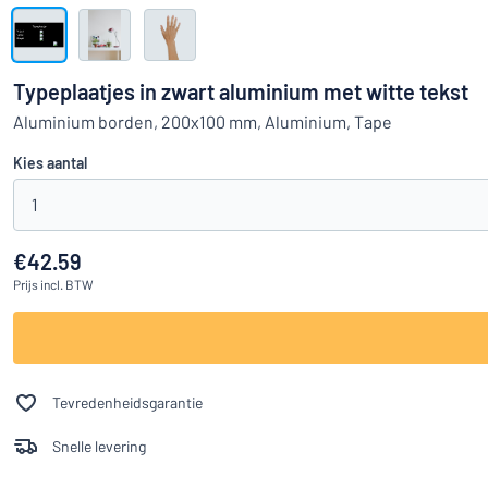
Toon alle categorieën
Offerteaanvraag
Typeplaatjes in zwart aluminium met witte tekst
Inloggen
Aluminium borden, 200x100 mm, Aluminium, Tape
Kun je niet v
Kies aantal
Klantenservice
1
Consument
/
Bedrijf
€42.59
Prijs
incl. BTW
Tevredenheidsgarantie
Snelle levering