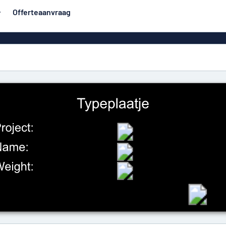
Offerteaanvraag
rden
Roll-up banners
Populairst
orden
Spandoeken
Huisb
Eco Board
e stijl
Vinylteksten
 borden
Stickers
Deurbo
en
PVC-borden
en
Geen reclam
messing
tjes
Naamplaatjes