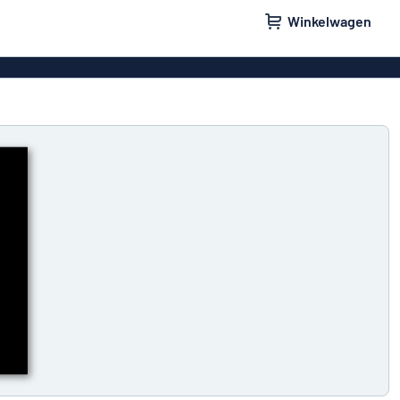
Winkelwagen
orden
Bedrijfsborden
rdjes
Stickers
e bordjes
Parkeerborden
 brievenbus
Naamplaatjes