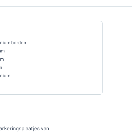
inium borden
mm
mm
m
inium
markeringsplaatjes van