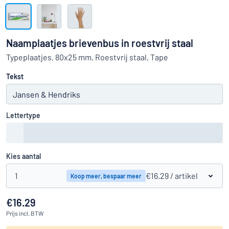
Toon alle categorieën
Offerteaanvraag
Naamplaatjes brievenbus in roestvrij staal
Inloggen
Typeplaatjes, 80x25 mm, Roestvrij staal, Tape
Kun je niet vinden wat je zoekt?
Ontwerp uw bord hier
Tekst
Klantenservice
Consument
/
Bedrijf
Lettertype
Kies aantal
1
€16.29
/ artikel
Koop meer, bespaar meer
€16.29
Prijs
incl. BTW