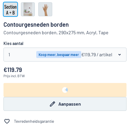
Toon alle categorieën
Offerteaanvraag
Contourgesneden borden
Inloggen
Contourgesneden borden, 290x275 mm, Acryl, Tape
Kun je niet vinden wat je zoekt?
Ontwerp uw bord hier
Kies aantal
Klantenservice
1
€119.79
/ artikel
Koop meer, bespaar meer
Consument
/
Bedrijf
€119.79
Prijs
incl. BTW
Aanpassen
Tevredenheidsgarantie