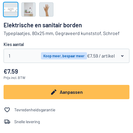
Toon alle categorieën
Offerteaanvraag
Elektrische en sanitair borden
Inloggen
Typeplaatjes, 80x25 mm, Gegraveerd kunststof, Schroef
Kun je niet vinden wat je zoekt?
Ontwerp uw bord hier
Kies aantal
Klantenservice
1
€7.59
/ artikel
Koop meer, bespaar meer
Consument
/
Bedrijf
€7.59
Prijs
incl. BTW
Aanpassen
Tevredenheidsgarantie
Snelle levering